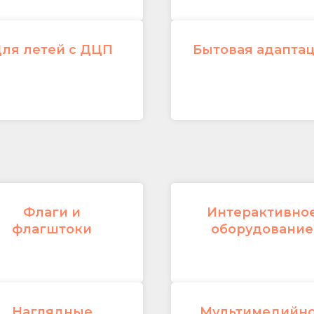
ля летей с ДЦП
Бытовая адапта
Флаги и
Интерактивно
флагштоки
оборудование
Наглядные
Мультимедийн