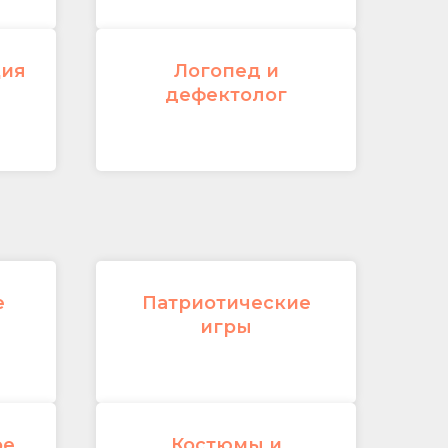
ция
Логопед и
дефектолог
е
Патриотические
игры
ое
Костюмы и