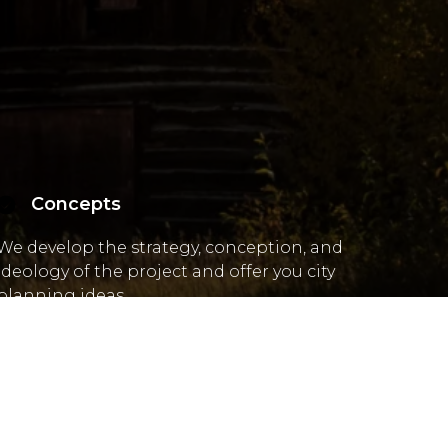
Concepts
We develop the strategy, conception, and
ideology of the project and offer you city
planning ideas.