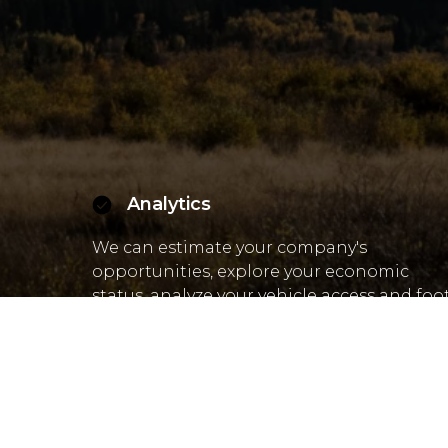
Analytics
We can estimate your company's
opportunities, explore your economic
status, analyze your vehicle access and foo
traffic.