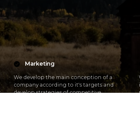
Marketing
We develop the main conception of a
company according to it's targets and
t
develop strategies of competitive
advantage.